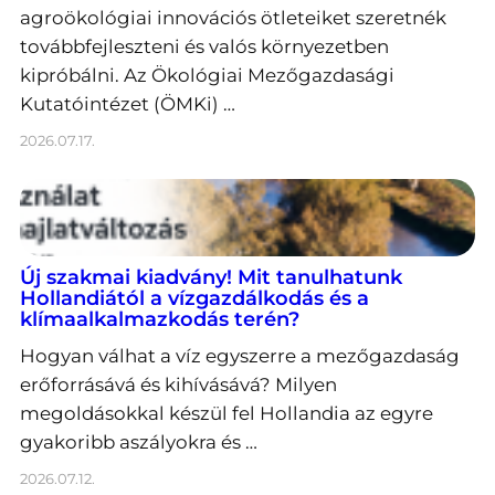
agroökológiai innovációs ötleteiket szeretnék
továbbfejleszteni és valós környezetben
kipróbálni. Az Ökológiai Mezőgazdasági
Kutatóintézet (ÖMKi) …
2026.07.17.
Új szakmai kiadvány! Mit tanulhatunk
Hollandiától a vízgazdálkodás és a
klímaalkalmazkodás terén?
Hogyan válhat a víz egyszerre a mezőgazdaság
erőforrásává és kihívásává? Milyen
megoldásokkal készül fel Hollandia az egyre
gyakoribb aszályokra és …
2026.07.12.