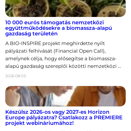
10 000 eurós támogatás nemzetközi
együttműködésekre a biomassza-alapú
gazdaság területén
A BIO-INSPIRE projekt meghirdette nyílt
pályázati felhívását (Financial Open Call),
amelynek célja, hogy elősegítse a biomassza-
alapú gazdaság szereplői közötti nemzetközi …
2026.08.03.
Készülsz 2026-os vagy 2027-es Horizon
Europe pályázatra? Csatlakozz a PREMIERE
projekt webináriumához!