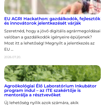
EU AGRI Hackathon: gazdálkodók, fejlesztők
és innovátorok jelentkezését várják
Szeretnéd, hogy a jövő digitális agrármegoldásai
valóban a gazdálkodók igényeire épüljenek?
Most itt a lehetőség! Megnyílt a jelentkezés az
EU …
2026.07.20.
Agroökológiai Élő Laboratórium Inkubátor
program indul – az ITE szakértője is
mentorálja a résztvevőket
Új lehetőség nyílik azok számára, akik