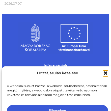
2026.07.07.
Információk
Kapcsolat
Impresszum
Rólunk
Hozzájárulás kezelése
Oldaltérkép
Adatvédelem
Jogi nyilatkozat
Adatvédelmi nyilatkozat
A weboldal sütiket használ a weboldal működtetése, használatának
Akadálymentesítési nyilatkozat
megkönnyítése, a weboldalon végzett tevékenység nyomon
Cookie tájékoztató
követése és releváns ajánlatok megjelenítése érdekében.
Kapcsolat
ite@aki.gov.hu
+36 1 217 1011
Elfogadom