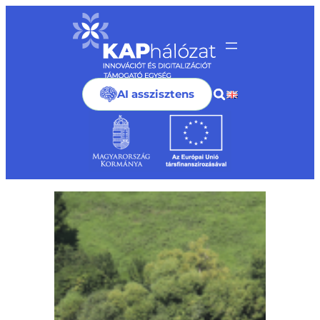
Ugrás
a
tartalomhoz
AI asszisztens