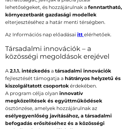
lehetőségeket, és hozzájárulnak a
fenntartható,
környezetbarát gazdasági modellek
elterjesztéséhez a határ menti térségben.
Az Információs nap előadásai
itt
elérhetőek.
Társadalmi innovációk – a
közösségi megoldások erejével
A
2.1.1. intézkedés
a
társadalmi innovációk
fejlesztését támogatja a
hátrányos helyzetű és
kiszolgáltatott csoportok
érdekében.
A program célja olyan
innovatív
megközelítések és együttműködések
ösztönzése, amelyek hozzájárulnak az
esélyegyenlőség javításához, a társadalmi
befogadás erősítéséhez és a közösségi