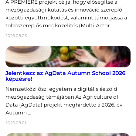
A PREMIERE projekt célja, hogy elősegítse a
mezőgazdasági kutatás és innováció szereplői
közötti együttműködést, valamint támogassa a
többszereplős megközelítés (Multi-Actor …
2026.08.03.
Jelentkezz az AgData Autumn School 2026
képzésre!
Nemzetközi őszi egyetem a digitális és zöld
mezőgazdaság témájában Az Agriculture of
Data (AgData) projekt meghirdette a 2026. évi
Autumn …
2026.08.01.