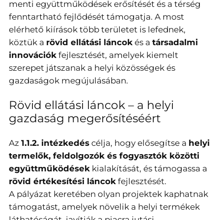
menti együttműködések erősítését és a térség
fenntartható fejlődését támogatja. A most
elérhető kiírások több területet is lefednek,
köztük a
rövid ellátási láncok
és a
társadalmi
innovációk
fejlesztését, amelyek kiemelt
szerepet játszanak a helyi közösségek és
gazdaságok megújulásában.
Rövid ellátási láncok – a helyi
gazdaság megerősítéséért
Az
1.1.2. intézkedés
célja, hogy elősegítse a
helyi
termelők, feldolgozók és fogyasztók közötti
együttműködések
kialakítását, és támogassa a
rövid értékesítési láncok
fejlesztését.
A pályázat keretében olyan projektek kaphatnak
támogatást, amelyek növelik a helyi termékek
láthatóságát, javítják a piacra jutási