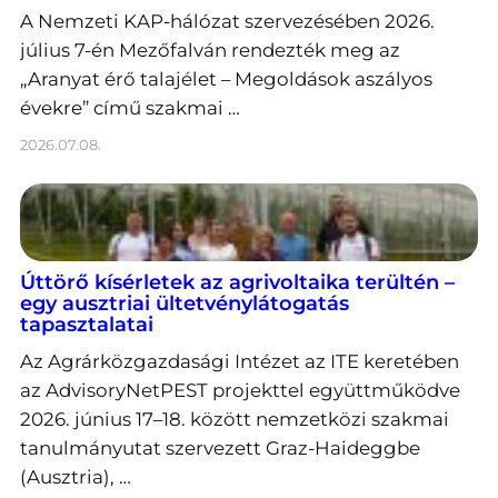
A Nemzeti KAP-hálózat szervezésében 2026.
július 7-én Mezőfalván rendezték meg az
„Aranyat érő talajélet – Megoldások aszályos
évekre” című szakmai …
2026.07.08.
Úttörő kísérletek az agrivoltaika terültén –
egy ausztriai ültetvénylátogatás
tapasztalatai
Az Agrárközgazdasági Intézet az ITE keretében
az AdvisoryNetPEST projekttel együttműködve
2026. június 17–18. között nemzetközi szakmai
tanulmányutat szervezett Graz-Haideggbe
(Ausztria), …