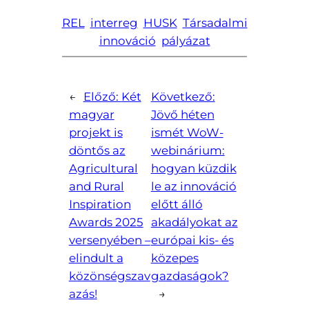
REL
interreg
HUSK
Társadalmi
innováció
pályázat
←
Előző:
Két
Következő:
magyar
Jövő héten
projekt is
ismét WoW-
döntős az
webinárium:
Agricultural
hogyan küzdik
and Rural
le az innováció
Inspiration
előtt álló
Awards 2025
akadályokat az
versenyében –
európai kis- és
elindult a
közepes
közönségszav
gazdaságok?
azás!
→